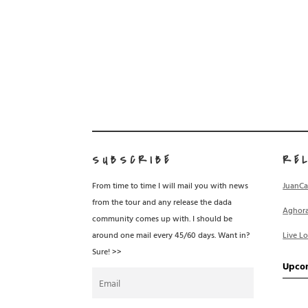
SUBSCRIBE
RE
From time to time I will mail you with news
JuanCa
from the tour and any release the dada
Aghor
community comes up with. I should be
around one mail every 45/60 days. Want in?
Live L
Sure! >>
Upco