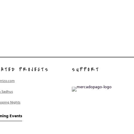
LATED PROJECTS
SUPPORT
rrizo.com
a Sadhus
ooping Nights
ming Events