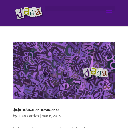
dada: música en movimiento
by
Juan Carrizo
|
Mar 6, 2015