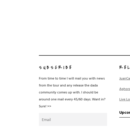
SUBSCRIBE
RE
From time to time I will mail you with news
JuanCa
from the tour and any release the dada
Aghor
community comes up with. I should be
around one mail every 45/60 days. Want in?
Live L
Sure! >>
Upco