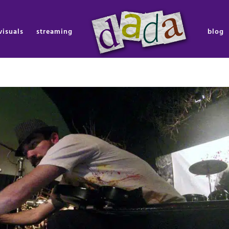
visuals
streaming
blog