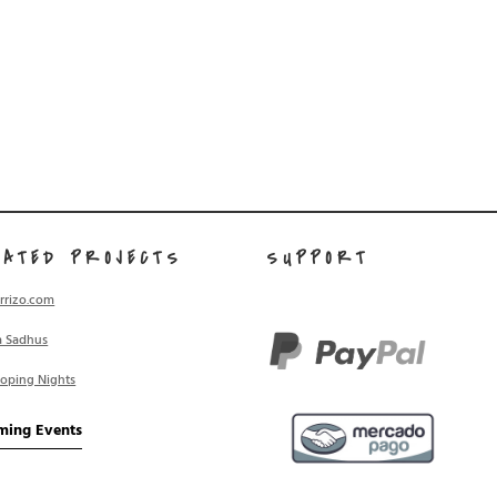
LATED PROJECTS
SUPPORT
rrizo.com
a Sadhus
ooping Nights
ming Events